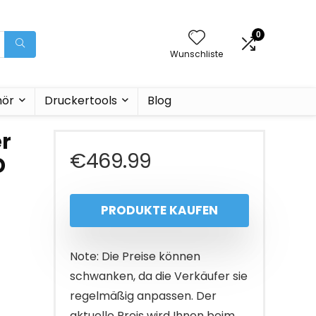
0
Wunschliste
hör
Druckertools
Blog
er
€
469.99
D
PRODUKTE KAUFEN
Note: Die Preise können
schwanken, da die Verkäufer sie
regelmäßig anpassen. Der
aktuelle Preis wird Ihnen beim