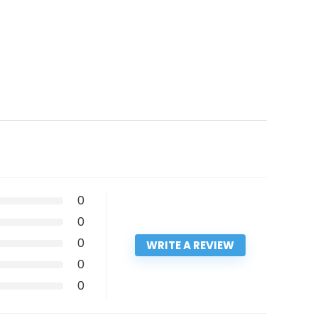
0
0
0
WRITE A REVIEW
0
0