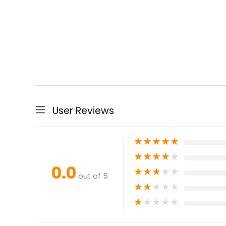
User Reviews
★
★
★
★
★
★
★
★
★
★
0.0
★
★
★
★
★
out of 5
★
★
★
★
★
★
★
★
★
★